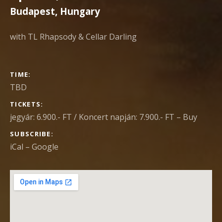
Budapest
,
Hungary
with TL Rhapsody & Cellar Darling
GIG
TIME
DETAILS
TBD
TICKETS
jegyár: 6.900.- FT / Koncert napján: 7.900.- FT
–
Buy
SUBSCRIBE
iCal
Google