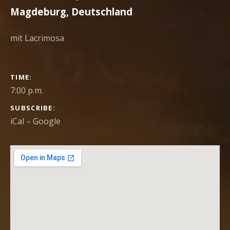
Magdeburg
,
Deutschland
mit Lacrimosa
GIG
TIME
DETAILS
7:00 p.m.
SUBSCRIBE
iCal
Google