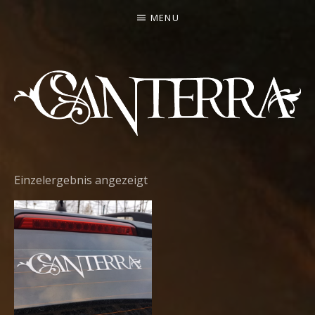
MENU
CANTERRA
WELCOME
TO
Einzelergebnis angezeigt
THE
HEARTMACHINE