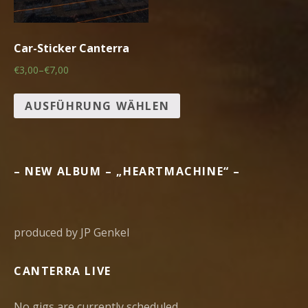
Car-Sticker Canterra
€3,00
–
€7,00
AUSFÜHRUNG WÄHLEN
– NEW ALBUM – „HEARTMACHINE“ –
produced by JP Genkel
CANTERRA LIVE
No gigs are currently scheduled.