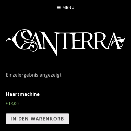
MENU
CANTERRA
WELCOME
TO
Einzelergebnis angezeigt
THE
HEARTMACHINE
Heartmachine
€13,00
IN DEN WARENKORB