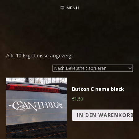
MENU
CANTERRA
WELCOME
TO
Alle 10 Ergebnisse angezeigt
THE
HEARTMACHINE
Button C name black
€1,50
IN DEN WARENKORB