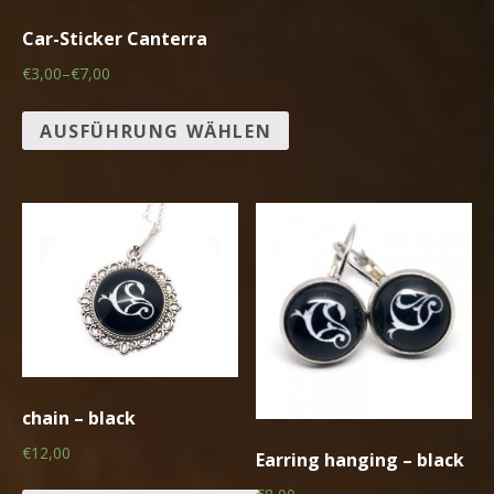
Car-Sticker Canterra
€3,00
–
€7,00
AUSFÜHRUNG WÄHLEN
chain – black
€12,00
Earring hanging – black