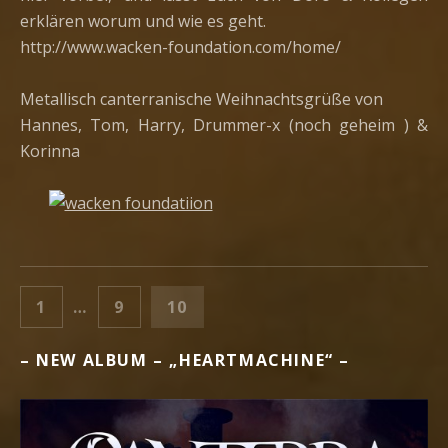
erklären worum und wie es geht.
http://www.wacken-foundation.com/home/
Metallisch canterranische Weihnachtsgrüße von
Hannes, Tom, Harry, Drummer-x (noch geheim ) &
Korinna
BEITRAGSNAVIGATION
PAGE
PAGE
PAGE
VORHERIGE
1
…
9
10
– NEW ALBUM – „HEARTMACHINE“ –