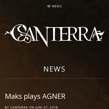
MENU
CANTERRA
WELCOME
TO
THE
NEWS
HEARTMACHINE
Maks plays AGNER
BY
CANTERRA
ON
JUNI 27, 2018