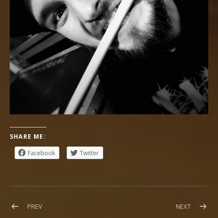
SHARE ME:
Facebook
Twitter
Beitragsnavigation
POST:
POST:
PREV
NEXT
WACKEEEEEN!
NEW