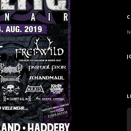
C
N
J
L