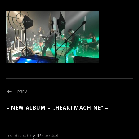
Beitragsnavigation
POST:
PREV
ROADIARY
BLOG
– NEW ALBUM – „HEARTMACHINE“ –
produced by JP Genkel