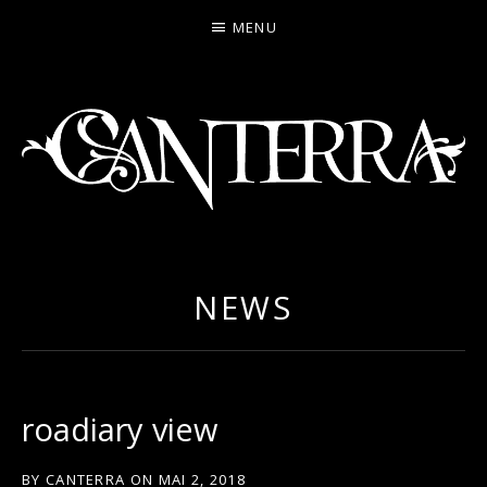
MENU
CANTERRA
WELCOME
TO
THE
NEWS
HEARTMACHINE
roadiary view
BY
CANTERRA
ON
MAI 2, 2018