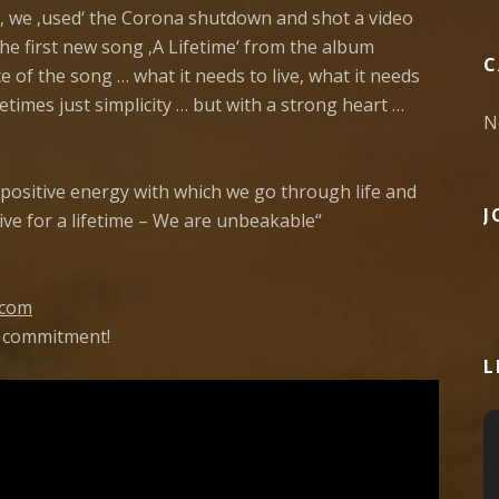
r, we ‚used‘ the Corona shutdown and shot a video
 the first new song ‚A Lifetime‘ from the album
C
 of the song … what it needs to live, what it needs
times just simplicity … but with a strong heart …
N
 positive energy with which we go through life and
J
ve for a lifetime – We are unbeakable“
.com
 commitment!
L