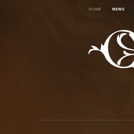
HOME
NEWS
CANTER
WELCOME
TO
THE
HEARTMACHINE